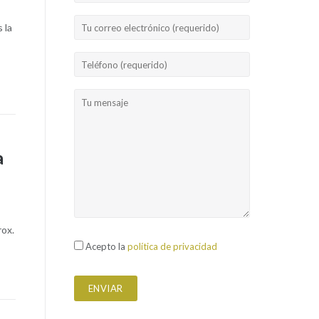
 la
a
rox.
Acepto la
política de privacidad