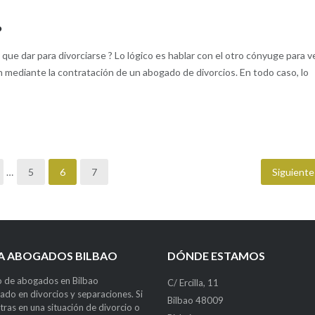
?
ue dar para divorciarse ? Lo lógico es hablar con el otro cónyuge para ve
 mediante la contratación de un abogado de divorcios. En todo caso, lo
…
5
6
7
Siguiente
LA ABOGADOS BILBAO
DÓNDE ESTAMOS
 de abogados en Bilbao
C/ Ercilla, 11
zado en divorcios y separaciones. Si
Bilbao 48009
tras en una situación de divorcio o