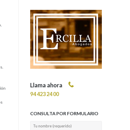
.
s.
Llama ahora
ción
94 423 24 00
os
CONSULTA POR FORMULARIO