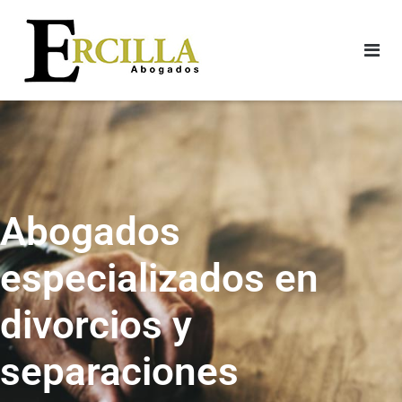
Abogados
especializados en
divorcios y
separaciones