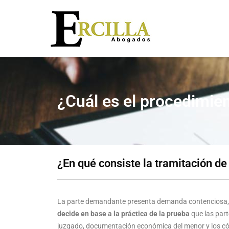
¿Cuál es el procedimie
¿En qué consiste la tramitación de
La parte demandante presenta demanda contenciosa, l
decide en base a la práctica de la prueba
que las part
juzgado, documentación económica del menor y los có