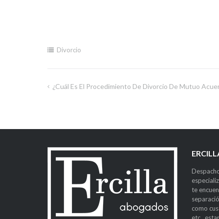
Divorcio
¿Cuál Es El Procedimiento De Divorcio De Mutuo Acue
ERCIL
Despacho
especiali
te encuen
separació
como cust
etc., est