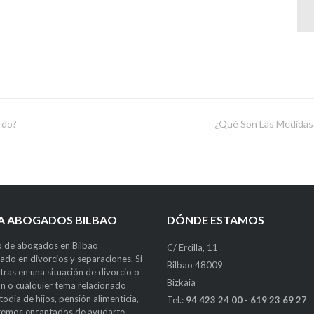
rdo?
¿Qué Son Las Medidas 
LA ABOGADOS BILBAO
DÓNDE ESTAMOS
 de abogados en Bilbao
C/ Ercilla, 11
zado en divorcios y separaciones. Si
Bilbao 48009
tras en una situación de divorcio o
Bizkaia
n o cualquier tema relacionado
odia de hijos, pensión alimenticia,
Tel.:
94 423 24 00 - 619 23 69 27
aremos encantados de ayudarte.