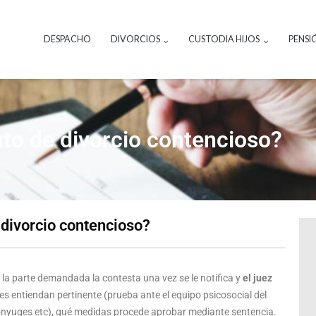
DESPACHO
DIVORCIOS
CUSTODIA HIJOS
PENSI
nto de divorcio contencioso?
 divorcio contencioso?
a parte demandada la contesta una vez se le notifica y
el juez
es entiendan pertinente (prueba ante el equipo psicosocial del
nyuges etc), qué medidas procede aprobar mediante sentencia.