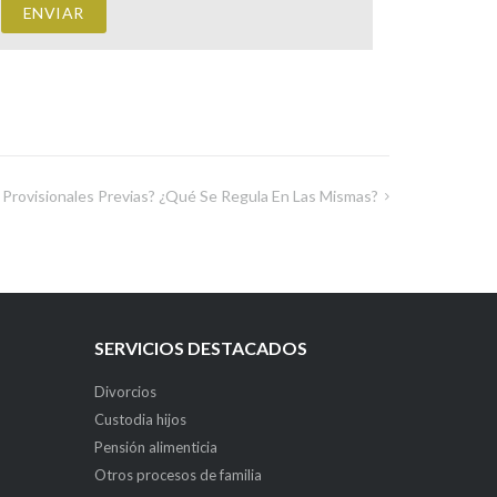
Provisionales Previas? ¿Qué Se Regula En Las Mismas?
SERVICIOS DESTACADOS
Divorcios
Custodia hijos
Pensión alimenticia
Otros procesos de familia