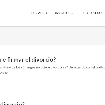
DESPACHO
DIVORCIOS
CUSTODIA HIJOS
re firmar el divorcio?
pasa si uno de los cónyuges no quiere divorciarse? De acuerdo con el cód
es se...
divorcio?