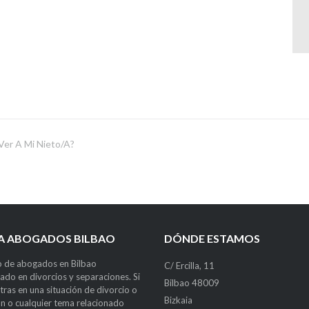
Ver A Mi Nieto/a?
LA ABOGADOS BILBAO
DÓNDE ESTAMOS
 de abogados en Bilbao
C/ Ercilla, 11
zado en divorcios y separaciones. Si
Bilbao 48009
tras en una situación de divorcio o
Bizkaia
n o cualquier tema relacionado