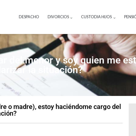
DESPACHO
DIVORCIOS
CUSTODIA HIJOS
PENSI
iar del menor y soy quien me es
rizar la situación?
dre o madre), estoy haciéndome cargo del
ación?