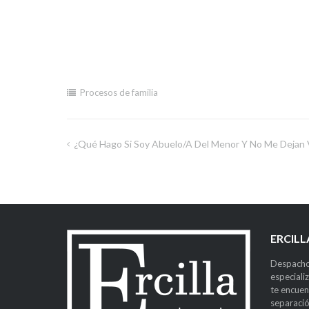
Procesos de familia
¿Qué Hago Si Soy Abuelo/a Del Menor Y No Me Dejan 
ERCIL
Despacho
especiali
te encuen
separació