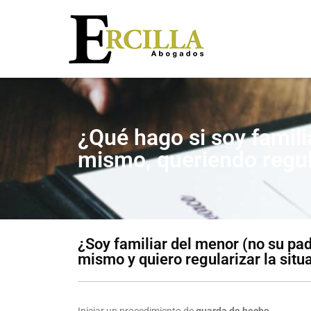
¿Qué hago si soy famil
mismo, queriendo regula
¿Soy familiar del menor (no su pa
mismo y quiero regularizar la situ