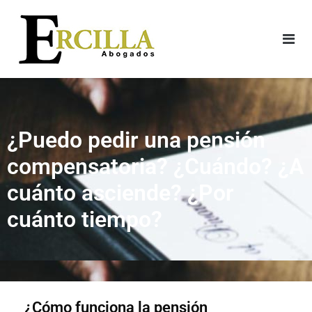
¿Puedo pedir una pensión
compensatoria? ¿Cuándo? ¿A
cuánto asciende? ¿Por
cuánto tiempo?​
¿Cómo funciona la pensión