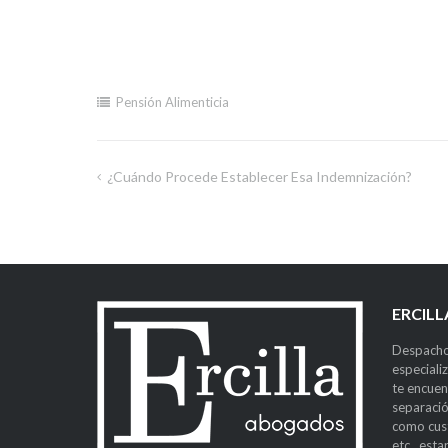
Pensión Alimenticia
¿Cuándo Procede Establecer Esa Indemnización?
ERCIL
Despacho
especiali
te encuen
separació
como cust
etc., est