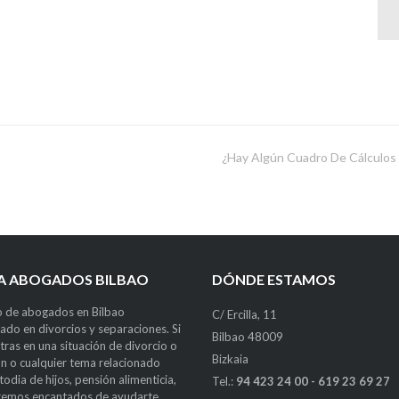
¿Hay Algún Cuadro De Cálculos 
LA ABOGADOS BILBAO
DÓNDE ESTAMOS
 de abogados en Bilbao
C/ Ercilla, 11
zado en divorcios y separaciones. Si
Bilbao 48009
tras en una situación de divorcio o
Bizkaia
n o cualquier tema relacionado
odia de hijos, pensión alimenticia,
Tel.:
94 423 24 00 - 619 23 69 27
aremos encantados de ayudarte.