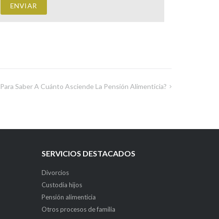
Para Saber A Cuánto Asciende La Pensión Alimenticia?
SERVICIOS DESTACADOS
Divorcios
Custodia hijos
Pensión alimenticia
Otros procesos de familia